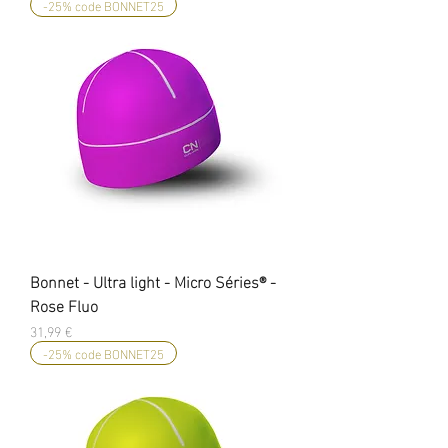
-25% code BONNET25
Bonnet - Ultra light - Micro Séries® -
Rose Fluo
Prix
31,99 €
-25% code BONNET25