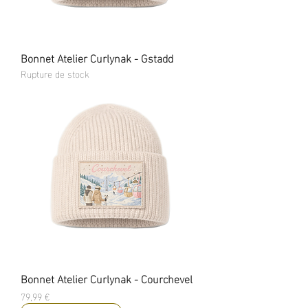
Bonnet Atelier Curlynak - Gstadd
Rupture de stock
Bonnet Atelier Curlynak - Courchevel
Prix
79,99 €