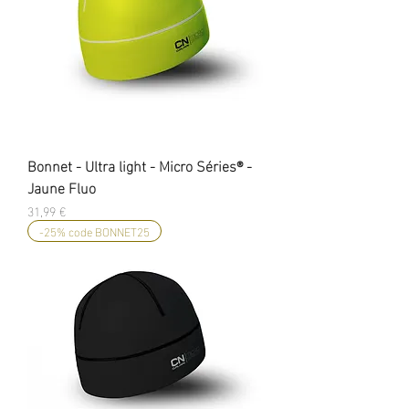
Bonnet - Ultra light - Micro Séries® -
Jaune Fluo
Prix
31,99 €
-25% code BONNET25