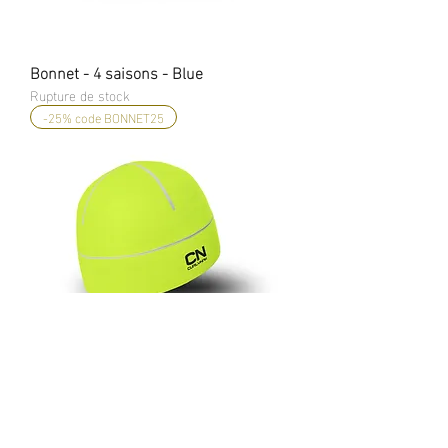
Bonnet - 4 saisons - Blue
Rupture de stock
-25% code BONNET25
Bonnet - 4 saisons - Yellow
Prix
29,99 €
-25% code BONNET25