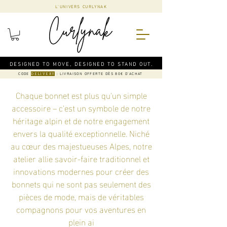
L'UNIVERS CURLYNAK
DESIGNED TO MOVE, DESIGNED TO STAND OUT.
CODE
: LIVRAISON OFFERTE DÈS 80€ D'ACHAT
DELIVERY
Chaque bonnet est plus qu'un simple
accessoire – c'est un symbole de notre
héritage alpin et de notre engagement
envers la qualité exceptionnelle. Niché
au cœur des majestueuses Alpes, notre
atelier allie savoir-faire traditionnel et
innovations modernes pour créer des
bonnets qui ne sont pas seulement des
pièces de mode, mais de véritables
compagnons pour vos aventures en
plein ai