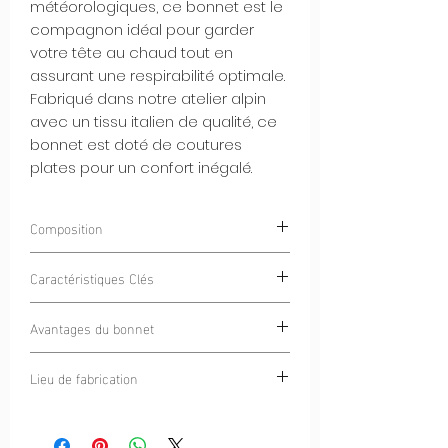
météorologiques, ce bonnet est le
compagnon idéal pour garder
votre tête au chaud tout en
assurant une respirabilité optimale.
Fabriqué dans notre atelier alpin
avec un tissu italien de qualité, ce
bonnet est doté de coutures
plates pour un confort inégalé.
Composition
85% Polyester
Caractéristiques Clés
15% Élasthanne
Intérieur Gratté Chaud et Doux :
Avantages du bonnet
L'intérieur gratté du bonnet offre une
douce chaleur tout en restant
Chaleur et Respirabilité :
Ce bonnet
Lieu de fabrication
confortable contre votre peau.
offre une chaleur sans compromis
Tissu Italien de Haute Qualité :
tout en permettant à votre peau de
Cercle Alpin
Fabriqué avec un tissu italien de
respirer.
qualité, ce bonnet garantit durabilité