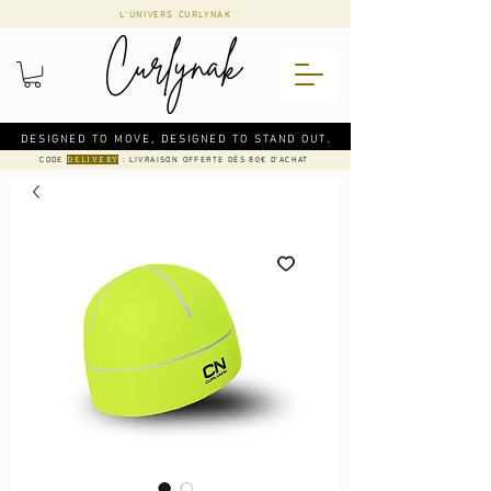
L'UNIVERS CURLYNAK
DESIGNED TO MOVE, DESIGNED TO STAND OUT.
CODE
: LIVRAISON OFFERTE DÈS 80€ D'ACHAT
DELIVERY