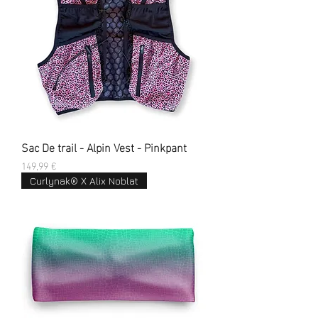
Sac De trail - Alpin Vest - Pinkpant
Prix
149,99 €
Curlynak® X Alix Noblat