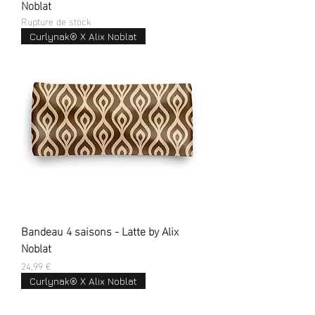
Noblat
Rupture de stock
Curlynak® X Alix Noblat
Bandeau 4 saisons - Latte by Alix
Noblat
Prix
24,99 €
Curlynak® X Alix Noblat