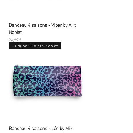
Bandeau 4 saisons - Viper by Alix
Noblat
Prix
24,99 €
Curlynak® X Alix Noblat
Bandeau 4 saisons - Léo by Alix