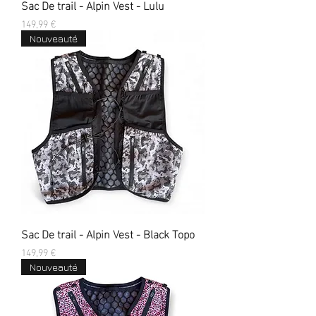
Sac De trail - Alpin Vest - Lulu
Prix
149,99 €
Nouveauté
Sac De trail - Alpin Vest - Black Topo
Prix
149,99 €
Nouveauté