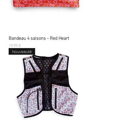
Bandeau 4 saisons - Red Heart
Prix
19,99 €
Nouveauté