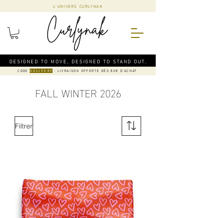
L'UNIVERS CURLYNAK
DESIGNED TO MOVE, DESIGNED TO STAND OUT.
CODE
: LIVRAISON OFFERTE DÈS 80€ D'ACHAT
DELIVERY
FALL WINTER 2026
Filtrer