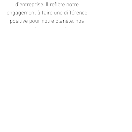
d'entreprise. Il reflète notre
engagement à faire une différence
positive pour notre planète, nos
partenaires et nos clients.
Rejoignez-nous dans cette
démarche en explorant nos
collections et en soutenant notre
vision d'un avenir plus conscient et
accessible.
À propos
Notre histoire
Nos engagements
Fidélité
SAV
Légale