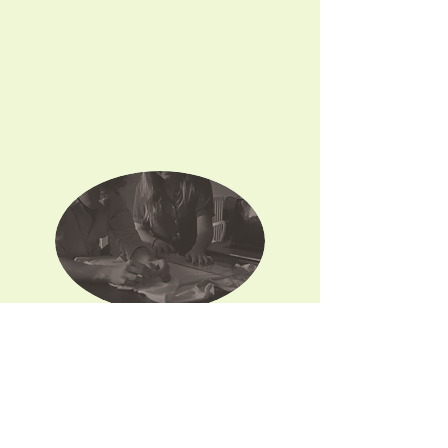
nos perspectives d'évolution
Chaque jour nous tentons de trouver de
nouvelles
solutions
pour rendre
notre
activité
encore plus respectueuse de