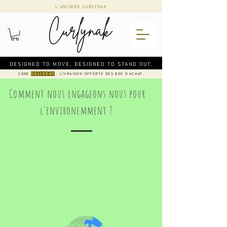
L'UNIVERS CURLYNAK
DESIGNED TO MOVE, DESIGNED TO STAND OUT.
CODE
: LIVRAISON OFFERTE DÈS 80€ D'ACHAT
DELIVERY
Comment nous engageons nous pour
l'environemment ?