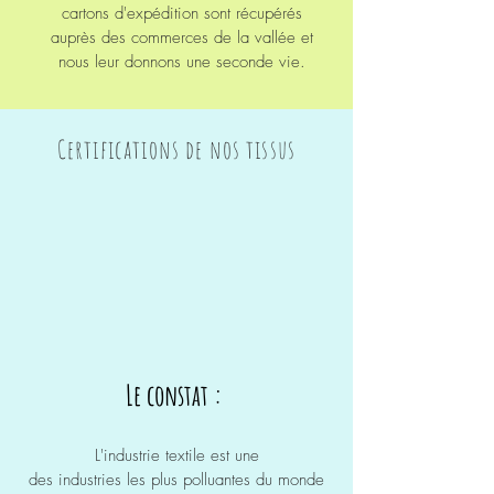
cartons
d'expédition
sont
récupérés
auprès
des commerces de la vallée et
nous
leur
donnons une seconde vie.
Certifications de nos tissus
Le constat :
L'industrie
textile est une
des
industries
les
plus polluantes du monde