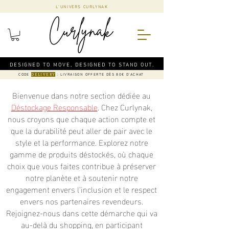
L'UNIVERS CURLYNAK
DESIGNED TO MOVE, DESIGNED TO STAND OUT.
CODE
: LIVRAISON OFFERTE DÈS 80€ D'ACHAT
DELIVERY
Bienvenue dans notre section dédiée au
Déstockage Responsable
. Chez Curlynak,
nous croyons que chaque action compte et
que la durabilité peut aller de pair avec le
style et la performance. Explorez notre
gamme de produits déstockés, où chaque
choix que vous faites contribue à préserver
notre planète et à soutenir notre
engagement envers l'inclusion et le respect
envers nos partenaires revendeurs.
Rejoignez-nous dans cette démarche qui va
au-delà du shopping, en participant