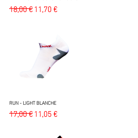
Prix original
Prix promotionnel
18,00 €
11,70 €
RUN - LIGHT BLANCHE
Prix original
Prix promotionnel
17,00 €
11,05 €