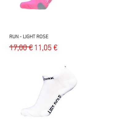
RUN - LIGHT ROSE
Prix original
Prix promotionnel
17,00 €
11,05 €