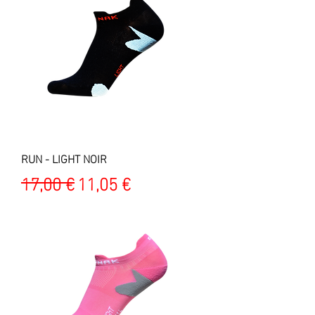
RUN - LIGHT NOIR
Prix original
Prix promotionnel
17,00 €
11,05 €