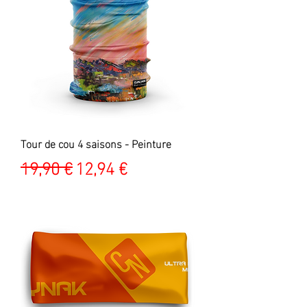
Tour de cou 4 saisons - Peinture
Prix original
Prix promotionnel
19,90 €
12,94 €