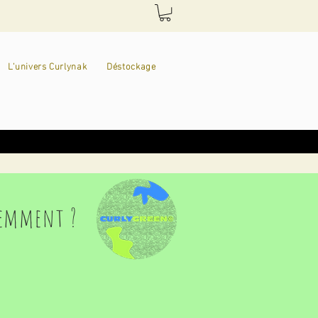
L'univers Curlynak
Déstockage
nemment ?