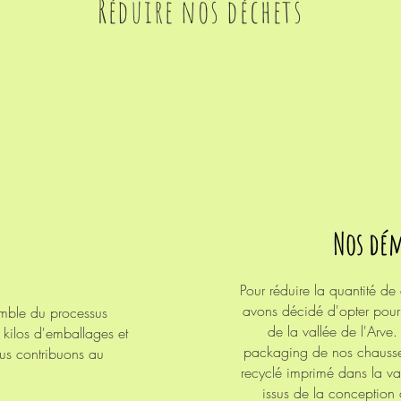
Réduire nos déchets
Nos dém
Pour réduire la
quantité de
avons décidé d'opter pour 
semble du processus
de la vallée de l'Arve.
 kilos d'emballages et
packaging de nos chausset
ous contribuons au
recyclé imprimé dans la va
issus de la conception d