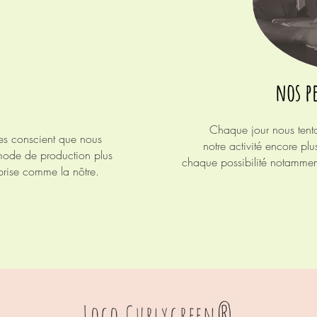
nos p
Chaque jour nous tent
mes conscient que nous
notre
activité
encore plus
 mode de production plus
chaque
possibilité
notammen
prise
comme la nôtre.
Logo Curlygreen®