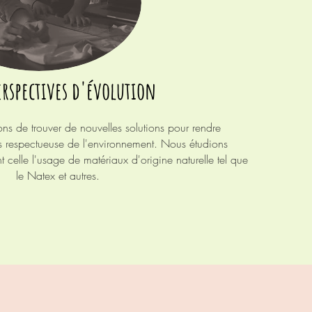
erspectives d'évolution
ons de trouver de nouvelles
solutions
pour rendre
 respectueuse de l'environnement. Nous étudions
t
celle l'usage de
matériaux
d'origine
naturelle tel que
le Natex et autres.