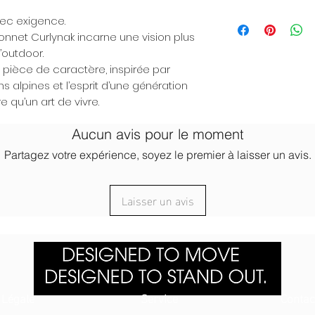
bonnet.
d’œil assumé à l’âge 
Un bonnet qui protèg
Lavage à la mai
Un équilibre parfait e
sommets.
avec exigence.
identité forte, élégan
Lavage en machin
moderne.
Chaque détail a été 
bonnet Curlynak incarne une vision plus
programme laine 
héritage et distinctio
’outdoor.
Utiliser une lessi
ièce de caractère, inspirée par
Ne pas utiliser d’
s alpines et l’esprit d’une génération
Ne pas blanchir
re qu’un art de vivre.
Ne pas sécher en
Séchage à plat, à l
Aucun avis pour le moment
Repassage décons
Ne pas nettoyer à
Partagez votre expérience, soyez le premier à laisser un avis.
Laisser un avis
Légale
Service
Contac