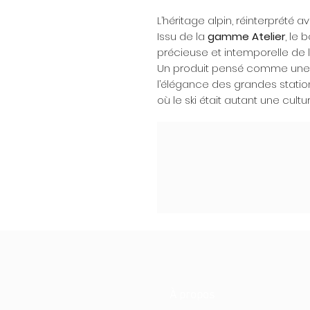
L’héritage alpin, réinterprété 
Issu de la
gamme Atelier
, le 
précieuse et intemporelle de l
Un produit pensé comme une p
l’élégance des grandes station
où le ski était autant une cultu
À propos