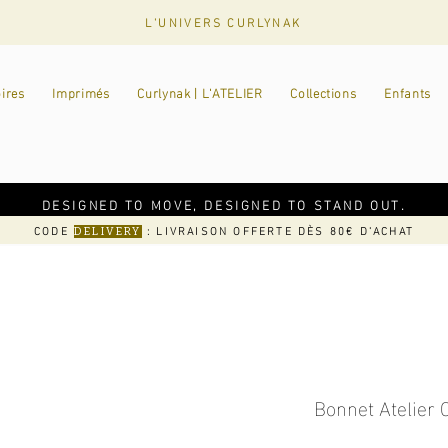
L'UNIVERS CURLYNAK
ires
Imprimés
Curlynak | L'ATELIER
Collections
Enfants
DESIGNED TO MOVE, DESIGNED TO STAND OUT.
CODE
: LIVRAISON OFFERTE DÈS 80€ D'ACHAT
DELIVERY
Bonnet Atelier 