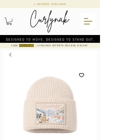
L'UNIVERS CURLYNAK
DESIGNED TO MOVE, DESIGNED TO STAND OUT.
CODE
: LIVRAISON OFFERTE DÈS 80€ D'ACHAT
DELIVERY