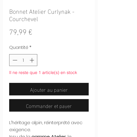
Bonnet Atelier Curlynak -
Courchevel
Prix
79,99 €
Quantité
*
Il ne reste que 1 article(s) en stock
Ajouter au panier
Commander et payer
L’héritage alpin, réinterprété avec
exigence.
Issu de la
gamme Atelier
, le