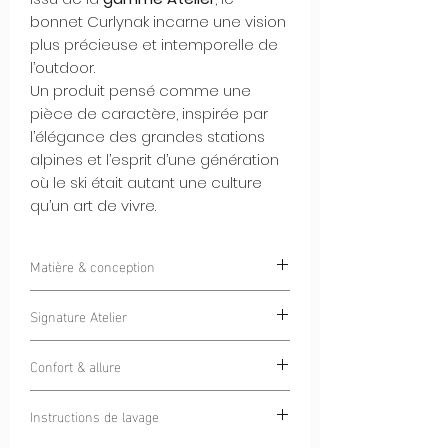
bonnet Curlynak incarne une vision
plus précieuse et intemporelle de
l’outdoor.
Un produit pensé comme une
pièce de caractère, inspirée par
l’élégance des grandes stations
alpines et l’esprit d’une génération
où le ski était autant une culture
qu’un art de vivre.
Matière & conception
Tricoté dans une
laine de qualité
Signature Atelier
supérieure
, ce bonnet offre une chaleur
naturelle, une tenue structurée et un
Le bonnet est orné d’un
patch tissé
toucher noble.
Confort & allure
haute densité, imprimé
, réalisé avec un
À l’intérieur du revers, une
bande polaire
niveau de détail exceptionnel.
La coupe est précise, naturellement
douce et isolante
apporte un confort
La
Instructions de lavage
finition brillante
, subtile et maîtrisée,
ajustée, conçue pour être portée aussi
thermique supplémentaire, sans
met en valeur le nom emblématique
bien en station qu’en ville.