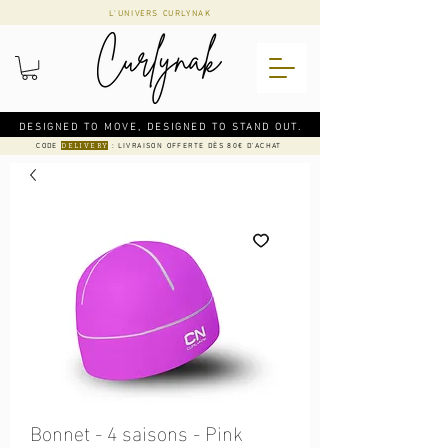
L'UNIVERS CURLYNAK
DESIGNED TO MOVE, DESIGNED TO STAND OUT.
CODE
: LIVRAISON OFFERTE DÈS 80€ D'ACHAT
DELIVERY
Bonnet - 4 saisons - Pink