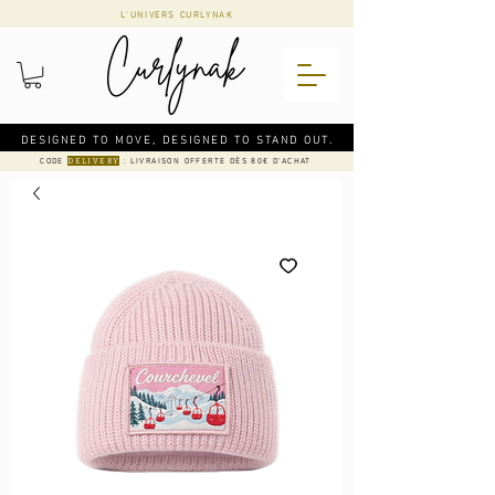
L'UNIVERS CURLYNAK
DESIGNED TO MOVE, DESIGNED TO STAND OUT.
CODE
: LIVRAISON OFFERTE DÈS 80€ D'ACHAT
DELIVERY