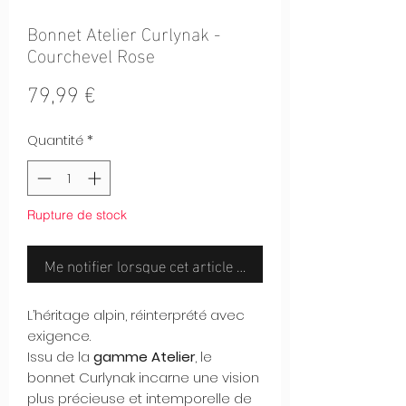
Bonnet Atelier Curlynak -
Courchevel Rose
Prix
79,99 €
Quantité
*
Rupture de stock
Me notifier lorsque cet article est disponible
L’héritage alpin, réinterprété avec
exigence.
Issu de la
gamme Atelier
, le
bonnet Curlynak incarne une vision
plus précieuse et intemporelle de