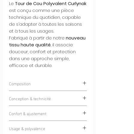
Le
Tour de Cou Polyvalent Curlynak
est conçu comme une pièce
technique du quotidien, capable
de s’adapter à toutes les saisons
et à tous les usages.
Fabriqué à partir de notre
nouveau
tissu haute qualité
, il associe
douceur, confort et protection
dans une approche simple,
efficace et durable.
Composition
90% Polyester 10% Spandex
Conception & technicité
Grâce à sa
construction sans couture
Confort & ajustement
(seamless)
, ce tour de cou offre une
sensation seconde peau, sans points de
La matière douce et extensible
friction ni inconfort.
Usage & polyvalence
assure un confort immédiat, quelle