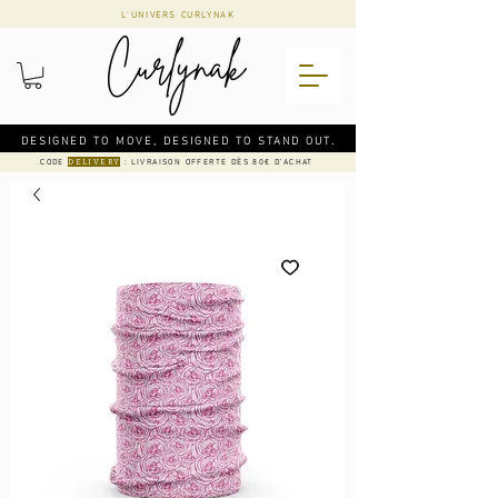
L'UNIVERS CURLYNAK
DESIGNED TO MOVE, DESIGNED TO STAND OUT.
CODE
: LIVRAISON OFFERTE DÈS 80€ D'ACHAT
DELIVERY