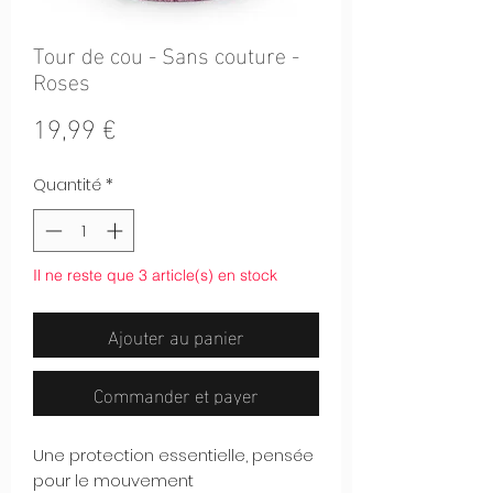
Tour de cou - Sans couture -
Roses
Prix
19,99 €
Quantité
*
Il ne reste que 3 article(s) en stock
Ajouter au panier
Commander et payer
Une protection essentielle, pensée
pour le mouvement