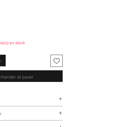
cle(s) en stock
r
mander et payer
Spandex
é
ion sans couture (seamless)
, ce