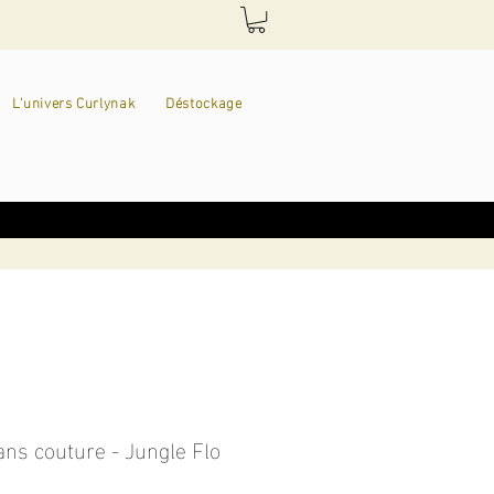
L'univers Curlynak
Déstockage
ans couture - Jungle Flo