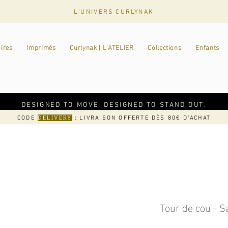
L'UNIVERS CURLYNAK
ires
Imprimés
Curlynak | L'ATELIER
Collections
Enfants
DESIGNED TO MOVE, DESIGNED TO STAND OUT.
CODE
: LIVRAISON OFFERTE DÈS 80€ D'ACHAT
DELIVERY
Tour de cou - S