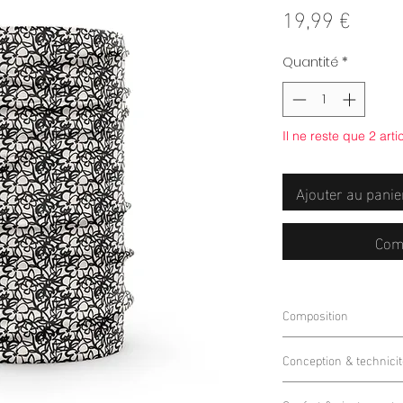
Prix
19,99 €
Quantité
*
Il ne reste que 2 arti
Ajouter au panie
Com
Composition
90% Polyester 10% 
Conception & technicit
Grâce à sa
construct