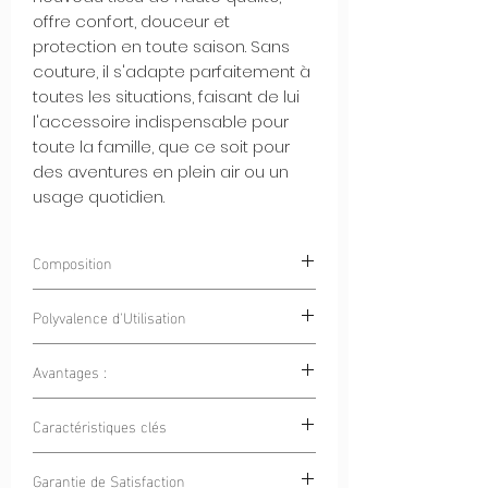
offre confort, douceur et
protection en toute saison. Sans
couture, il s'adapte parfaitement à
toutes les situations, faisant de lui
l'accessoire indispensable pour
toute la famille, que ce soit pour
des aventures en plein air ou un
usage quotidien.
Composition
90% Polyester 10% Spandex
Polyvalence d'Utilisation
Avantages :
Sports en Plein Air :
Que ce soit pour
le vélo, la randonnée, le ski ou la
Confort Toute l'Année : Que ce soit
Caractéristiques clés
course à pied, ce tour de cou est
pour une journée de ski en hiver ou
votre allié pour rester au chaud et
une sortie à la plage en été, notre
Adaptabilité Saisonnière : Notre tour
protégé.
Garantie de Satisfaction
tour de cou garde tous les membres
de cou polyvalent est conçu pour