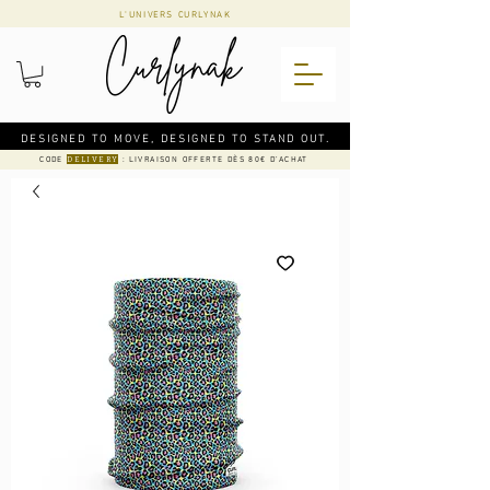
L'UNIVERS CURLYNAK
DESIGNED TO MOVE, DESIGNED TO STAND OUT.
CODE
: LIVRAISON OFFERTE DÈS 80€ D'ACHAT
DELIVERY