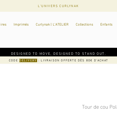
L'UNIVERS CURLYNAK
ires
Imprimés
Curlynak | L'ATELIER
Collections
Enfants
DESIGNED TO MOVE, DESIGNED TO STAND OUT.
CODE
: LIVRAISON OFFERTE DÈS 80€ D'ACHAT
DELIVERY
Tour de cou Pol