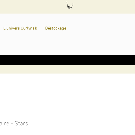
L'univers Curlynak
Déstockage
aire - Stars