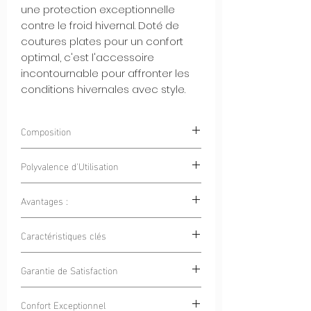
une protection exceptionnelle
contre le froid hivernal. Doté de
coutures plates pour un confort
optimal, c'est l'accessoire
incontournable pour affronter les
conditions hivernales avec style.
Composition
100% Polyester
Polyvalence d'Utilisation
Avantages :
Sports en Plein Air :
Que ce soit pour
le vélo, la randonnée, le ski ou la
Chaleur Incomparable :
Notre tissu
Caractéristiques clés
course à pied, ce tour de cou est
polaire emprisonne la chaleur
votre allié pour rester au chaud et
corporelle, vous gardant bien au
Chaleur et Confort Extrêmes :
Notre
protégé.
Garantie de Satisfaction
chaud lors des journées froides
tour de cou en tissu polaire est
Excursions en Famille :
Lors de vos
d'hiver.
spécialement conçu pour vous
Nous sommes confiants que vous
sorties en plein air en famille,
Douceur Exceptionnelle :
La texture
Confort Exceptionnel
garder au chaud et confortable par
adorerez la qualité et le confort de notre