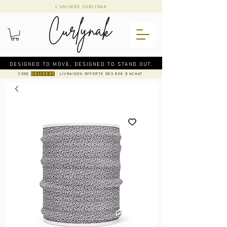
L'UNIVERS CURLYNAK
DESIGNED TO MOVE, DESIGNED TO STAND OUT.
CODE
: LIVRAISON OFFERTE DÈS 80€ D'ACHAT
DELIVERY