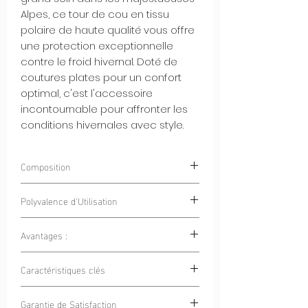
Alpes, ce tour de cou en tissu
polaire de haute qualité vous offre
une protection exceptionnelle
contre le froid hivernal. Doté de
coutures plates pour un confort
optimal, c'est l'accessoire
incontournable pour affronter les
conditions hivernales avec style.
Composition
100% Polyester
Polyvalence d'Utilisation
Avantages :
Sports en Plein Air :
Que ce soit pour
le vélo, la randonnée, le ski ou la
Chaleur Incomparable :
Notre tissu
Caractéristiques clés
course à pied, ce tour de cou est
polaire emprisonne la chaleur
votre allié pour rester au chaud et
corporelle, vous gardant bien au
Chaleur et Confort Extrêmes :
Notre
protégé.
Garantie de Satisfaction
chaud lors des journées froides