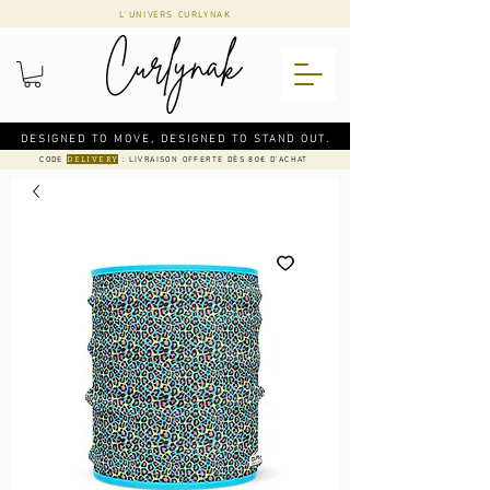
L'UNIVERS CURLYNAK
DESIGNED TO MOVE, DESIGNED TO STAND OUT.
CODE
: LIVRAISON OFFERTE DÈS 80€ D'ACHAT
DELIVERY