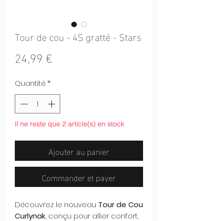
Tour de cou - 4S gratté - Stars
Prix
24,99 €
Quantité
*
Il ne reste que 2 article(s) en stock
Ajouter au panier
Commander et payer
Découvrez le nouveau
Tour de Cou
Curlynak
, conçu pour allier confort,