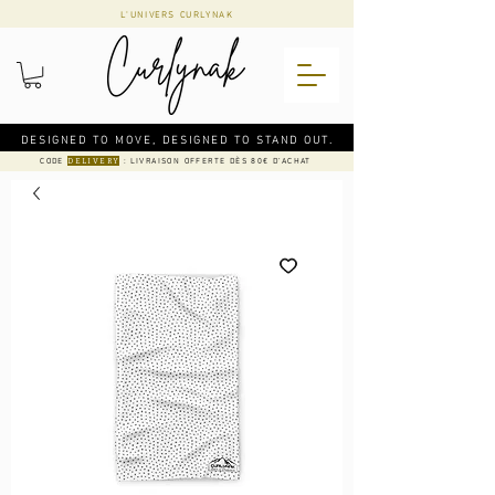
L'UNIVERS CURLYNAK
DESIGNED TO MOVE, DESIGNED TO STAND OUT.
CODE
: LIVRAISON OFFERTE DÈS 80€ D'ACHAT
DELIVERY