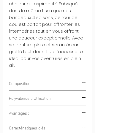
chaleur et respirabilité. Fabriqué
dans le même tissu que nos
bandeaux 4 saisons, ce tour de
cou est parfait pour affronter les
intempéries tout en vous offrant
une douceur exceptionnelle. Avec
sa couture plate et son intérieur
gratté tout doux, il est l’accessoire
idéal pour vos aventures en plein
air.
Composition
85% Polyester 15% Elastan
Polyvalence d'Utilisation
Avantages :
Sports en Plein Air :
Que ce soit pour
le vélo, la randonnée, le ski ou la
Chaleur et Respirabilité :
Ce tour de
Caractéristiques clés
course à pied, ce tour de cou est
cou vous garde au chaud tout en