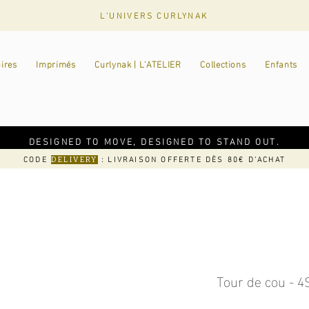
L'UNIVERS CURLYNAK
ires
Imprimés
Curlynak | L'ATELIER
Collections
Enfants
DESIGNED TO MOVE, DESIGNED TO STAND OUT.
CODE
: LIVRAISON OFFERTE DÈS 80€ D'ACHAT
DELIVERY
Tour de cou - 4S