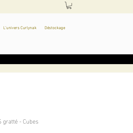
L'univers Curlynak
Déstockage
S gratté - Cubes