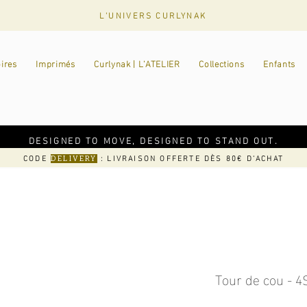
L'UNIVERS CURLYNAK
ires
Imprimés
Curlynak | L'ATELIER
Collections
Enfants
DESIGNED TO MOVE, DESIGNED TO STAND OUT.
CODE
: LIVRAISON OFFERTE DÈS 80€ D'ACHAT
DELIVERY
Tour de cou - 4