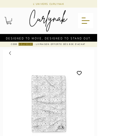
L'UNIVERS CURLYNAK
DESIGNED TO MOVE, DESIGNED TO STAND OUT.
CODE
: LIVRAISON OFFERTE DÈS 80€ D'ACHAT
DELIVERY