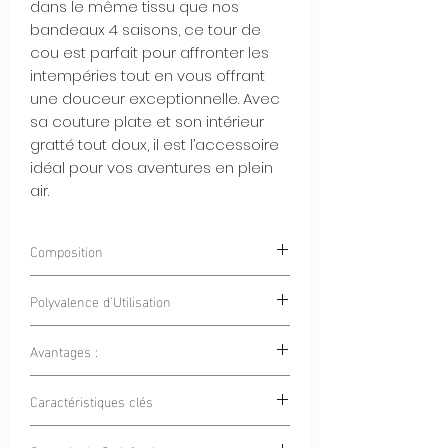
dans le même tissu que nos
bandeaux 4 saisons, ce tour de
cou est parfait pour affronter les
intempéries tout en vous offrant
une douceur exceptionnelle. Avec
sa couture plate et son intérieur
gratté tout doux, il est l’accessoire
idéal pour vos aventures en plein
air.
Composition
85% Polyester 15% Elastan
Polyvalence d'Utilisation
Avantages :
Sports en Plein Air :
Que ce soit pour
le vélo, la randonnée, le ski ou la
Chaleur et Respirabilité :
Ce tour de
Caractéristiques clés
course à pied, ce tour de cou est
cou vous garde au chaud tout en
votre allié pour rester au chaud et
permettant à votre peau de respirer,
Couture Plate :
La couture plate
protégé.