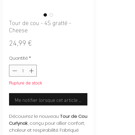
Tour de cou - 4S gratté -
Cheese
Prix
24,99 €
Quantité
*
Rupture de stock
Me notifier lorsque cet article est disponible
Découvrez le nouveau
Tour de Cou
Curlynak
, conçu pour allier confort,
chaleur et respirabilité. Fabriqué