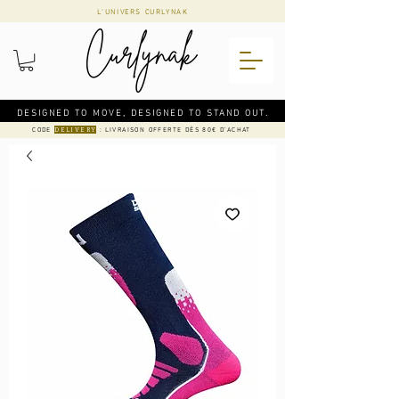
L'UNIVERS CURLYNAK
DESIGNED TO MOVE, DESIGNED TO STAND OUT.
CODE
: LIVRAISON OFFERTE DÈS 80€ D'ACHAT
DELIVERY