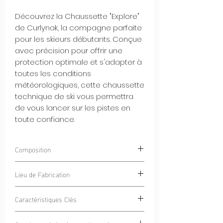
Découvrez la Chaussette "Explore"
de Curlynak, la compagne parfaite
pour les skieurs débutants. Conçue
avec précision pour offrir une
protection optimale et s'adapter à
toutes les conditions
météorologiques, cette chaussette
technique de ski vous permettra
de vous lancer sur les pistes en
toute confiance.
Composition
75% POLYAMIDE
Lieu de Fabrication
25% ELASTHANNE
Alpes Dinariques
Caractéristiques Clés
Protection Complète :
La Chaussette