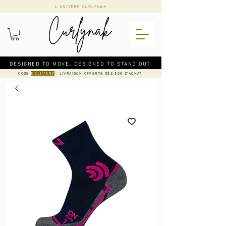
L'UNIVERS CURLYNAK
DESIGNED TO MOVE, DESIGNED TO STAND OUT.
CODE
: LIVRAISON OFFERTE DÈS 80€ D'ACHAT
DELIVERY