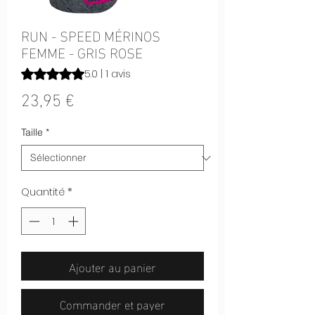
RUN - SPEED MÉRINOS
FEMME - GRIS ROSE
La note est de 5.0 sur cinq étoiles selon 1 avis
5.0 | 1 avis
Prix
23,95 €
Taille
*
Quantité
*
Ajouter au panier
Commander et payer