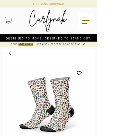
L'UNIVERS CURLYNAK
DESIGNED TO MOVE, DESIGNED TO STAND OUT.
CODE
: LIVRAISON OFFERTE DÈS 80€ D'ACHAT
DELIVERY