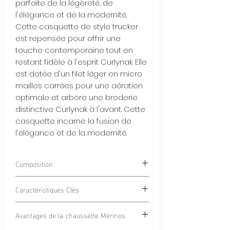
parfaite de la légèreté, de
l'élégance et de la modernité.
Cette casquette de style trucker
est repensée pour offrir une
touche contemporaine tout en
restant fidèle à l'esprit Curlynak. Elle
est dotée d'un filet léger en micro
mailles carrées pour une aération
optimale et arbore une broderie
distinctive Curlynak à l'avant. Cette
casquette incarne la fusion de
l'élégance et de la modernité.
Composition
100% POLYESTER
Caractéristiques Clés
Filet Léger en Micro Mailles Carrées :
Avantages de la chaussette Mérinos
Le filet en micro mailles carrées
assure une ventilation optimale, vous