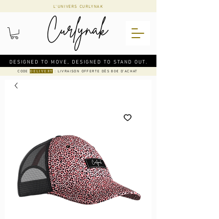
L'UNIVERS CURLYNAK
DESIGNED TO MOVE, DESIGNED TO STAND OUT.
CODE
: LIVRAISON OFFERTE DÈS 80€ D'ACHAT
DELIVERY