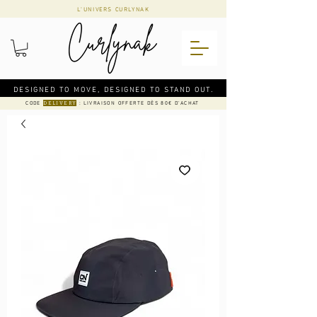
L'UNIVERS CURLYNAK
DESIGNED TO MOVE, DESIGNED TO STAND OUT.
CODE
: LIVRAISON OFFERTE DÈS 80€ D'ACHAT
DELIVERY