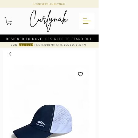
L'UNIVERS CURLYNAK
DESIGNED TO MOVE, DESIGNED TO STAND OUT.
CODE
: LIVRAISON OFFERTE DÈS 80€ D'ACHAT
DELIVERY