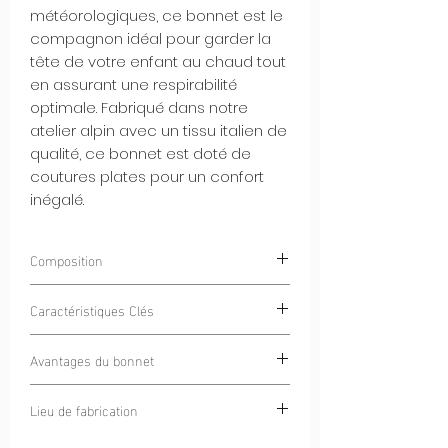
météorologiques, ce bonnet est le
compagnon idéal pour garder la
tête de votre enfant au chaud tout
en assurant une respirabilité
optimale. Fabriqué dans notre
atelier alpin avec un tissu italien de
qualité, ce bonnet est doté de
coutures plates pour un confort
inégalé.
Composition
85% Polyester
Caractéristiques Clés
15% Élasthanne
Intérieur Gratté Chaud et Doux :
Avantages du bonnet
L'intérieur gratté du bonnet offre une
douce chaleur tout en restant
Chaleur et Respirabilité :
Ce bonnet
Lieu de fabrication
confortable contre votre peau.
offre à votre enfant une chaleur sans
Tissu Italien de Haute Qualité :
compromis tout en permettant à sa
Cercle Alpin