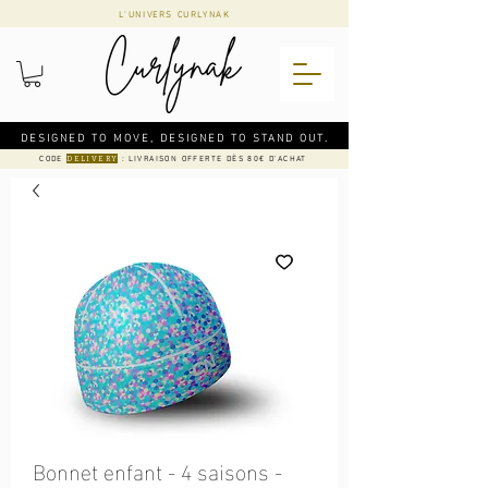
L'UNIVERS CURLYNAK
DESIGNED TO MOVE, DESIGNED TO STAND OUT.
CODE
: LIVRAISON OFFERTE DÈS 80€ D'ACHAT
DELIVERY
Bonnet enfant - 4 saisons -