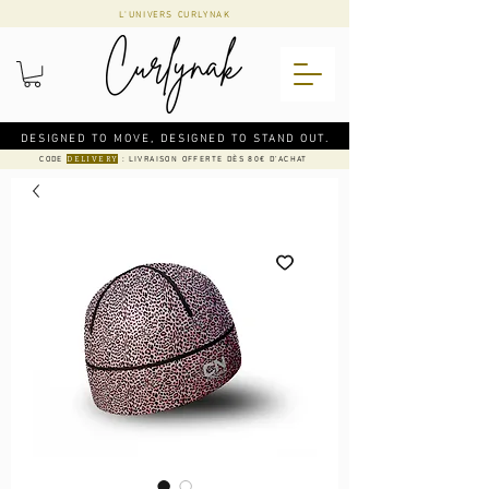
L'UNIVERS CURLYNAK
DESIGNED TO MOVE, DESIGNED TO STAND OUT.
CODE
: LIVRAISON OFFERTE DÈS 80€ D'ACHAT
DELIVERY