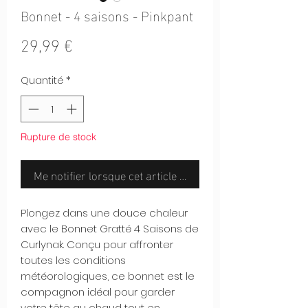
Bonnet - 4 saisons - Pinkpant
Prix
29,99 €
Quantité
*
Rupture de stock
Me notifier lorsque cet article est disponible
Plongez dans une douce chaleur
avec le Bonnet Gratté 4 Saisons de
Curlynak. Conçu pour affronter
toutes les conditions
météorologiques, ce bonnet est le
compagnon idéal pour garder
votre tête au chaud tout en