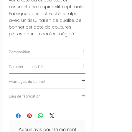
assurant une respirabilité optimale.
Fabriqué dans notre atelier alpin
avec un tissu italien de qualité, ce
bonnet est doté de coutures
plates pour un confort inégalé.
Composition
85% Polyester
Caractéristiques Clés
15% Élasthanne
Intérieur Gratté Chaud et Doux :
Avantages du bonnet
L'intérieur gratté du bonnet offre une
douce chaleur tout en restant
Chaleur et Respirabilité :
Ce bonnet
Lieu de fabrication
confortable contre votre peau.
offre une chaleur sans compromis
Tissu Italien de Haute Qualité :
tout en permettant à votre peau de
Cercle Alpin
Fabriqué avec un tissu italien de
respirer.
qualité, ce bonnet garantit durabilité
Confort Tout au Long de la Journée :
et performance.
Les coutures plates éliminent les
Coutures Plates pour le Confort :
Les
irritations, assurant un confort
Aucun avis pour le moment