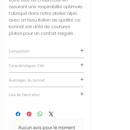
assurant une respirabilité optimale.
Fabriqué dans notre atelier alpin
avec un tissu italien de qualité, ce
bonnet est doté de coutures
plates pour un confort inégalé.
Composition
85% Polyester
Caractéristiques Clés
15% Élasthanne
Intérieur Gratté Chaud et Doux :
Avantages du bonnet
L'intérieur gratté du bonnet offre une
douce chaleur tout en restant
Chaleur et Respirabilité :
Ce bonnet
Lieu de fabrication
confortable contre votre peau.
offre une chaleur sans compromis
Tissu Italien de Haute Qualité :
tout en permettant à votre peau de
Cercle Alpin
Fabriqué avec un tissu italien de
respirer.
qualité, ce bonnet garantit durabilité
Confort Tout au Long de la Journée :
et performance.
Les coutures plates éliminent les
Coutures Plates pour le Confort :
Les
irritations, assurant un confort
Aucun avis pour le moment