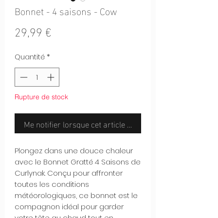
Bonnet - 4 saisons - Cow
Prix
29,99 €
Quantité
*
Rupture de stock
Me notifier lorsque cet article est disponible
Plongez dans une douce chaleur
avec le Bonnet Gratté 4 Saisons de
Curlynak. Conçu pour affronter
toutes les conditions
météorologiques, ce bonnet est le
compagnon idéal pour garder
votre tête au chaud tout en