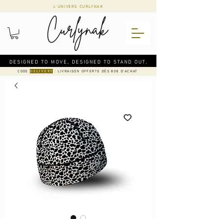
L'UNIVERS CURLYNAK
DESIGNED TO MOVE, DESIGNED TO STAND OUT.
CODE
: LIVRAISON OFFERTE DÈS 80€ D'ACHAT
DELIVERY