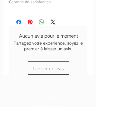
Garantie de satisfaction
durabilité et confort pour une
style distinctif de Curlynak à la
expérience de port agréable.
fonctionnalité d'un bob conçu pour
Nous sommes confiants que vous
Ventilation Optimale :
Les trous laser
répondre aux exigences de vos
adorerez la qualité et le confort de notre
offrent une ventilation stratégique,
aventures.
produit. Cependant, si vous n'êtes pas
assurant une fraîcheur constante
Confort et Ajustement Personnalisé :
totalement satisfait, nous offrons une
même lors des journées les plus
Le tissu de qualité et le système de
Aucun avis pour le moment
garantie de satisfaction à 100%. Notre
chaudes.
serrage garantissent un port
Partagez votre expérience, soyez le
équipe de service client est à votre
Système de Serrage avec Broderie
confortable et un ajustement
premier à laisser un avis.
disposition pour répondre à vos
Curlynak :
Le système de serrage
personnalisé.
questions et préoccupations.
personnalisé, orné de la broderie
Prêt à l'Aventure :
Que ce soit pour
Laisser un avis
distinctive Curlynak en forme de
une randonnée, une journée à la
patch, ajoute une touche d'élégance
plage ou une exploration urbaine, ce
et permet un ajustement parfait.
bob est votre compagnon idéal pour
toutes les occasions.
À propos
Notre histoire
Nos engagements
Fidélité
SAV
Légale