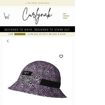
L'UNIVERS CURLYNAK
DESIGNED TO MOVE, DESIGNED TO STAND OUT.
CODE
: LIVRAISON OFFERTE DÈS 80€ D'ACHAT
DELIVERY