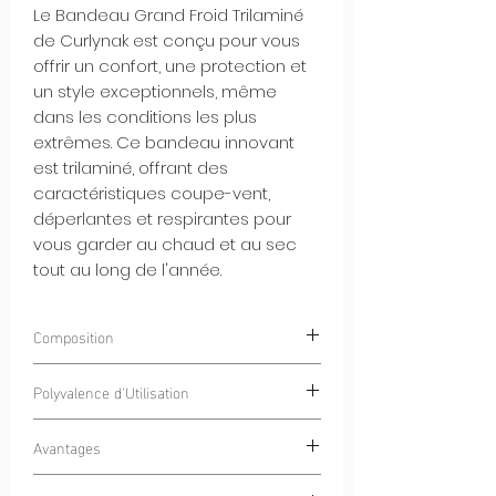
Le Bandeau Grand Froid Trilaminé
de Curlynak est conçu pour vous
offrir un confort, une protection et
un style exceptionnels, même
dans les conditions les plus
extrêmes. Ce bandeau innovant
est trilaminé, offrant des
caractéristiques coupe-vent,
déperlantes et respirantes pour
vous garder au chaud et au sec
tout au long de l'année.
Composition
100% Polyester
CurlyWindStrom® -
Polyvalence d'Utilisation
Tissu Trilaminé coupe vent et déperlant
Sports d'Hiver :
Du ski au snowboard,
Avantages
protégez vos oreilles et votre front
des éléments hivernaux agressifs.
Protection Ultime Contre les