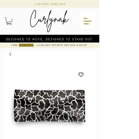
L'UNIVERS CURLYNAK
DESIGNED TO MOVE, DESIGNED TO STAND OUT.
CODE
: LIVRAISON OFFERTE DÈS 80€ D'ACHAT
DELIVERY