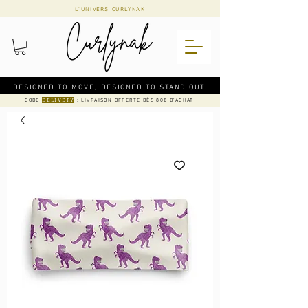
L'UNIVERS CURLYNAK
DESIGNED TO MOVE, DESIGNED TO STAND OUT.
CODE
: LIVRAISON OFFERTE DÈS 80€ D'ACHAT
DELIVERY