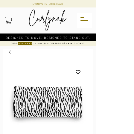
L'UNIVERS CURLYNAK
DESIGNED TO MOVE, DESIGNED TO STAND OUT.
CODE
: LIVRAISON OFFERTE DÈS 80€ D'ACHAT
DELIVERY