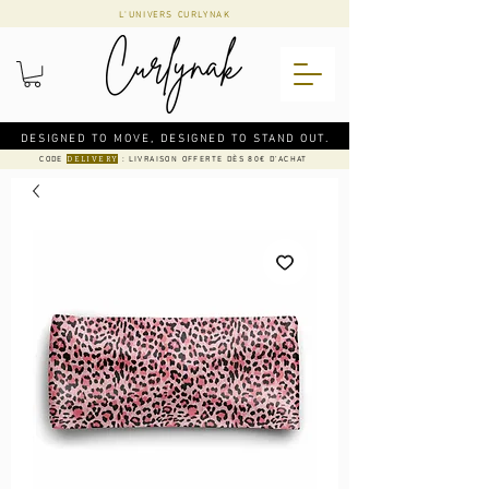
L'UNIVERS CURLYNAK
DESIGNED TO MOVE, DESIGNED TO STAND OUT.
CODE
: LIVRAISON OFFERTE DÈS 80€ D'ACHAT
DELIVERY