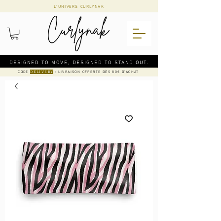
L'UNIVERS CURLYNAK
DESIGNED TO MOVE, DESIGNED TO STAND OUT.
CODE
: LIVRAISON OFFERTE DÈS 80€ D'ACHAT
DELIVERY