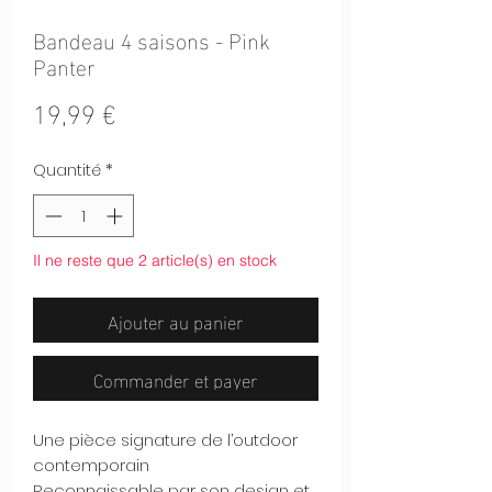
Bandeau 4 saisons - Pink
Panter
Prix
19,99 €
Quantité
*
Il ne reste que 2 article(s) en stock
Ajouter au panier
Commander et payer
Une pièce signature de l’outdoor
contemporain
Reconnaissable par son design et