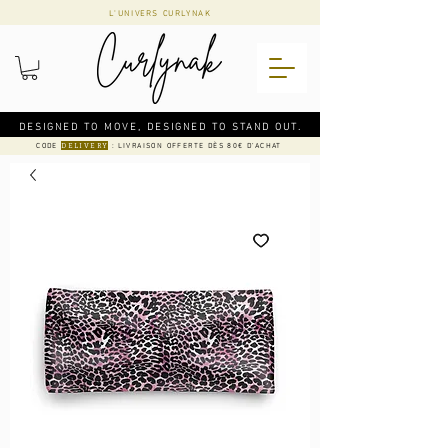
L'UNIVERS CURLYNAK
DESIGNED TO MOVE, DESIGNED TO STAND OUT.
CODE
: LIVRAISON OFFERTE DÈS 80€ D'ACHAT
DELIVERY