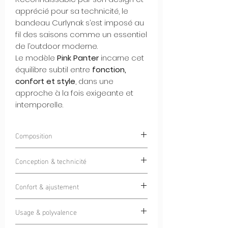
apprécié pour sa technicité, le
bandeau Curlynak s’est imposé au
fil des saisons comme un essentiel
de l’outdoor moderne.
Le modèle
Pink Panter
incarne cet
équilibre subtil entre
fonction,
confort et style
, dans une
approche à la fois exigeante et
intemporelle.
Composition
85% Polyester 15% Elastan
Conception & technicité
Doté d'un tissu Italien haut de gamme
Confort & ajustement
pensé pour une utilisation
4 saisons
, ce
bandeau offre une protection efficace
La coupe ergonomique épouse
contre le froid, le vent et les variations
Usage & polyvalence
naturellement la forme de la tête,
climatiques, sans créer de surépaisseur
assurant un maintien précis sans