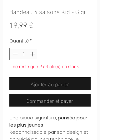
Bandeau 4 saisons Kid - Gigi
Prix
19,99 €
Quantité
*
Il ne reste que 2 article(s) en stock
Ajouter au panier
Commander et payer
Une pièce signature,
pensée pour
les plus jeunes
Reconnaissable par son design et
apprécié pour sa technicité, le