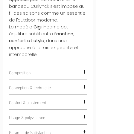
bandeau Curlynak s’est imposé au
fil des saisons comme un essentiel
de l’outdoor moderne.
Le modèle
Gigi
incarne cet
équilibre subtil entre
fonction,
confort et style
, dans une
approche à la fois exigeante et
intemporelle.
Composition
85% Polyester 15% Elastan
Conception & technicité
Doté d'un tissu Italien haut de gamme
Confort & ajustement
pensé pour une utilisation
4 saisons
, ce
bandeau offre une protection efficace
La coupe ergonomique a été pensée
contre le froid, le vent et les variations
Usage & polyvalence
pour s’adapter parfaitement aux
climatiques, sans créer de surépaisseur
morphologies des enfants, offrant un
Conçu pour accompagner les enfants
inutile.
maintien sûr sans compression.
Garantie de Satisfaction