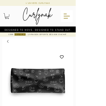
L'UNIVERS CURLYNAK
DESIGNED TO MOVE, DESIGNED TO STAND OUT.
CODE
: LIVRAISON OFFERTE DÈS 80€ D'ACHAT
DELIVERY