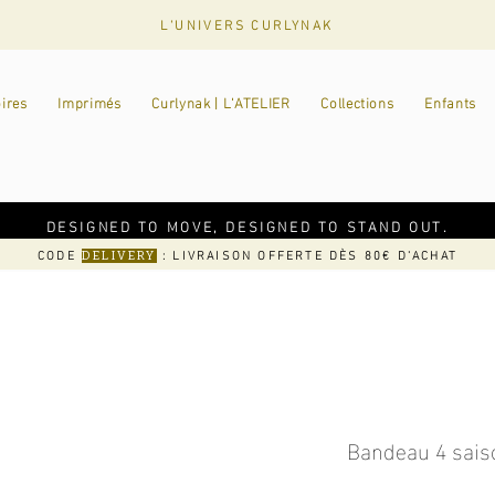
L'UNIVERS CURLYNAK
ires
Imprimés
Curlynak | L'ATELIER
Collections
Enfants
DESIGNED TO MOVE, DESIGNED TO STAND OUT.
CODE
: LIVRAISON OFFERTE DÈS 80€ D'ACHAT
DELIVERY
Bandeau 4 sais