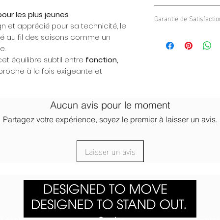
Sa
doublure intérieu
maintien sûr sans c
Conçu pour accompag
procure une chaleur 
our les plus jeunes
Le bandeau reste bien
Garantie de Satisfacti
moments en extérieur
respirante.
 et apprécié pour sa technicité, le
en laissant une libe
Activités sportives
Nous sommes confiant
L’extérieur lisse con
é au fil des saisons comme un
Montagne, randonn
le confort de notre b
même après un usage
e.
École, loisirs et q
pas totalement satisf
et équilibre subtil entre
fonction,
Un accessoire fonctio
satisfaction à 100%. 
proche à la fois exigeante et
que soit la saison.
votre disposition po
préoccupations.
Aucun avis pour le moment
Partagez votre expérience, soyez le premier à laisser un avis.
Laisser un avis
Légale
Service
Contac