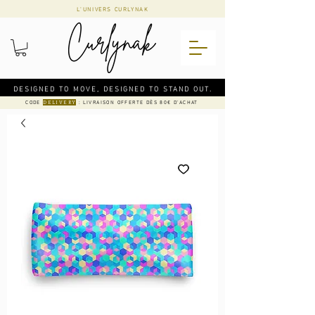
L'UNIVERS CURLYNAK
DESIGNED TO MOVE, DESIGNED TO STAND OUT.
CODE
: LIVRAISON OFFERTE DÈS 80€ D'ACHAT
DELIVERY