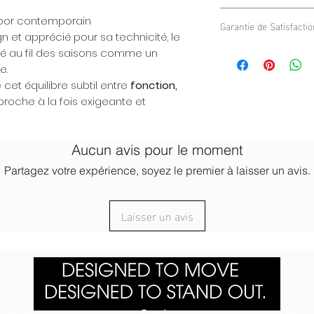
Sa
doublure intérieu
compression.
Conçu pour accompagn
procure une chaleur 
door contemporain
Le bandeau reste en p
Garantie de Satisfacti
:
respirante.
 et apprécié pour sa technicité, le
laissant une totale 
Activités outdoor :
Nous sommes confiant
L’extérieur lisse con
é au fil des saisons comme un
Une sensation de con
Montagne & rand
le confort de notre b
même après un usage
e.
Voyages et usage 
pas totalement satisf
cet équilibre subtil entre
fonction,
Un accessoire fonctio
satisfaction à 100%. 
proche à la fois exigeante et
usages sans compromi
votre disposition po
préoccupations.
Aucun avis pour le moment
Partagez votre expérience, soyez le premier à laisser un avis.
Laisser un avis
Légale
Service
Contac