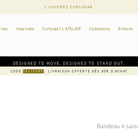
L'UNIVERS CURLYNAK
ires
Imprimés
Curlynak | L'ATELIER
Collections
Enfants
DESIGNED TO MOVE, DESIGNED TO STAND OUT.
CODE
: LIVRAISON OFFERTE DÈS 80€ D'ACHAT
DELIVERY
Bandeau 4 sais